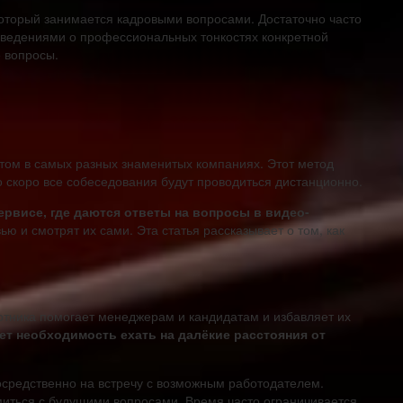
торый занимается кадровыми вопросами. Достаточно часто
 сведениями о профессиональных тонкостях конкретной
 вопросы.
ом в самых разных знаменитых компаниях. Этот метод
о скоро все собеседования будут проводиться дистанционно.
рвисе, где даются ответы на вопросы в видео-
 и смотрят их сами. Эта статья рассказывает о том, как
тника помогает менеджерам и кандидатам и избавляет их
ет необходимость ехать на далёкие расстояния от
осредственно на встречу с возможным работодателем.
миться с будущими вопросами. Время часто ограничивается.