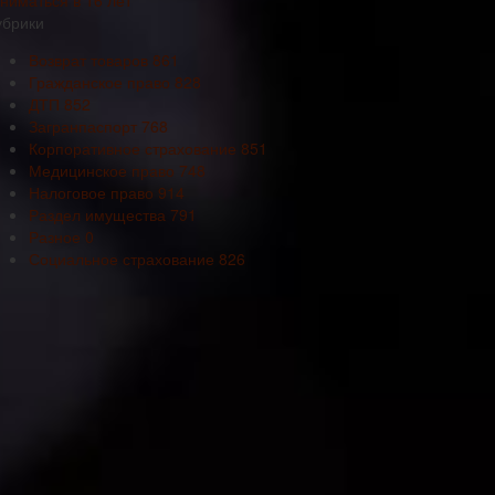
ниматься в 16 лет
убрики
Возврат товаров
861
Гражданское право
828
ДТП
852
Загранпаспорт
768
Корпоративное страхование
851
Медицинское право
748
Налоговое право
914
Раздел имущества
791
Разное
0
Социальное страхование
826