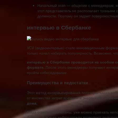
Начальный этап — общение с менеджером, ко
этот представитель не располагает точными
должности. Поэтому он задает поверхностные
интервью в Сбербанке
VCV (видеоинтервью) стало инновационным формат
только начал набирать популярность. Возможно, чт
интервью в Сбербанке проводится на особом се
формате.
После этого менеджеры получают интервью
пройти собеседование.
Преимущества и недостатки
Этот метод интервьюирования потенциального рабо
от множества затрат времени и энергии.
Он отменя
дома.
Когда ответы обработаны, уже можно приехать неп
Далеко не всегда работодатели позволяют познако