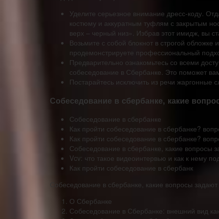
Уделите серьезное внимание дресс-коду. От
костюму и аккуратным туфлям с закрытым но
верх – черный низ». Избрав этот имидж, вы 
Возьмите с собой блокнот в строгой обложке
продемонстрируете профессиональный подход
Предварительно ознакомьтесь со всеми дост
собеседование в Сбербанке. Это поможет вам
Постарайтесь исключить из речи жаргонные сл
Собеседование в сбербанке, какие вопро
Собеседование в сбербанке
Как пройти собеседование в сбербанке? вопр
Как пройти собеседование в сбербанке? вопр
Собеседование в сбербанке, какие вопросы 
Vcv: что такое видеоинтервью и как к нему по
Как пройти собеседование в сбербанк
Собеседование в сбербанке, какие вопросы задаю
О Сбербанке
Собеседование в Сбербанке: внешний вид ка