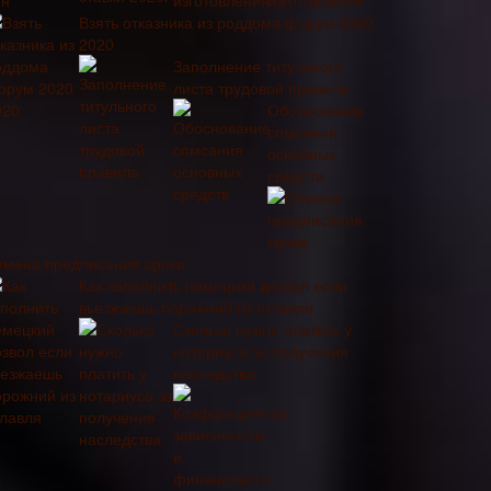
изготовления
Взять отказника из роддома форум 2020
2020
Заполнение титульного
листа трудовой правила
Обоснование
спмсания
основных
средств
тмена предписания сроки
Как заполнить немецкий дозвол если
вьезжаешь порожний из голавля
Сколько нужно платить у
нотариуса за получения
наследства