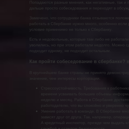
Попадаются разные мнения, как негативные, так и 
дальше просто собеседования и переходят в обсужд
Замечено, что сотрудники банка отзываются положи
работать в Сбербанке нужно много, особенно если 
условие применимо не только к Сбербанку.
Есть и недовольные, которые там либо не работал
уволились, но при этом работали недолго. Можно с
подходит одному, не подходит остальным.
Как пройти собеседование в сбербанке? 
В крупнейшем банке страны не принято демонстриро
значение, чем интересы корпорации.
Стрессоустойчивость. Требования к работник
времени усваивать большие объемы информац
неделю и месяц. Работа в Сбербанке достато
работодателю, что вы спокойно и уверенно чу
Умение работать в команде. В Сбербанке мно
зависят друг от друга. Так, например, опера
А кредитный инспектор, прежде чем выдать кл
службой и отделом безопасности.