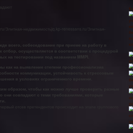
задают
К
.ru/Элитная-недвижимостьjq.kp-renessans.ru/Элитная-
де всего, собеседование при приеме на работу в
х отбор, осуществляется в соответствии с процедурой
ных на тестировании под названием MMPI.
ны как на выявление степени профессионализма
особности коммуникации, устойчивость к стрессовым
ешения в условиях ограниченного времени.
у
ким образом, чтобы как можно лучше проверить разные
ко они совпадают с теми требованиями, которые
ти.
р
 первый отсев претендентов происходит на этапе группового
сн