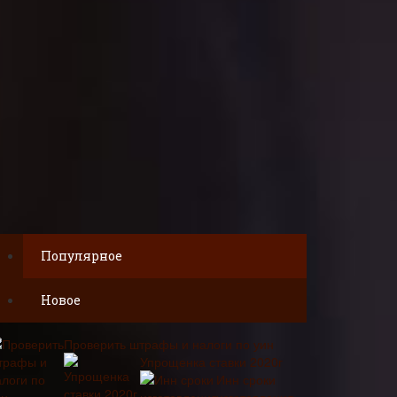
Популярное
Новое
Проверить штрафы и налоги по уин
Упрощенка ставки 2020г
Инн сроки