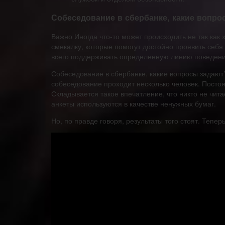
Собеседование в сбербанке, какие вопро
Важно Иногда что-то может происходить не так как 
смекалку, которые помогут достойно проявить себя
всего поддерживать определенную линию поведени
Собеседование в сбербанке, какие вопросы задают?
собеседование проходит несколько человек. Посто
Складывается такое впечатление, что никто не чита
анкеты используются в качестве ненужных бумаг.
Но, по правде говоря, результаты того стоят. Тепе