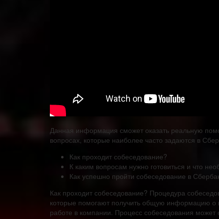
Данная информация сможет оказать реальную помо
вопросах, которые наиболее часто задаются в Сбер
Как проходит собеседование?
К каким вопросам нужно готовиться и что нео
Как успешно пройти собеседование в Сберба
Как проходит собеседование? Процедура собеседов
которые помогают получить общую информацию о ко
работе в компании. Процесс собеседования может с