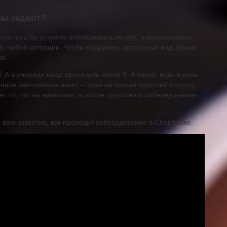
сы задают?
хотелось бы и нужно использовать логику, изворотливость,
 в любой ситуации. Чтобы сохранить достойный вид, лучше
я.
 А в очереди надо просидеть около 3–4 часов, ведь в день
янное заполнение анкет – тоже не самый хороший подход.
ет то, что вы написали, а после группового собеседования
рь вам известно, как проходит собеседование в Сбербанке.