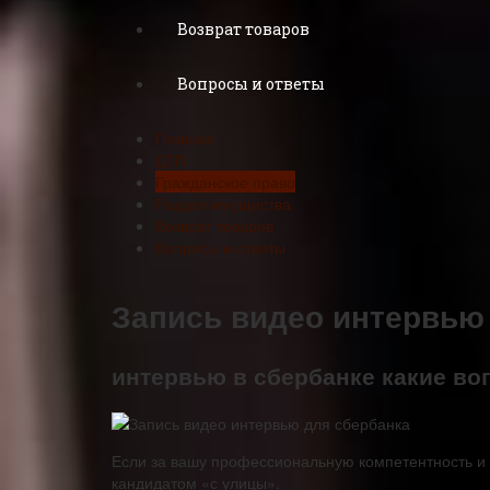
Возврат товаров
Вопросы и ответы
Главная
ДТП
Гражданское право
Раздел имущества
Возврат товаров
Вопросы и ответы
Запись видео интервью
интервью в сбербанке какие в
Если за вашу профессиональную компетентность и п
кандидатом «с улицы».