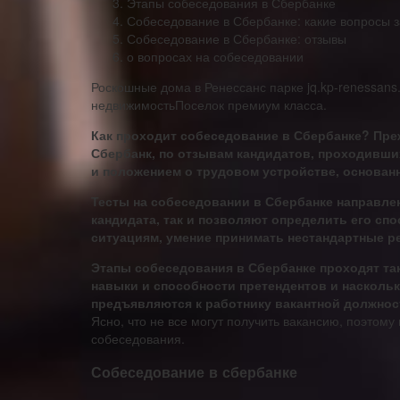
Этапы собеседования в Сбербанке
Собеседование в Сбербанке: какие вопросы 
Собеседование в Сбербанке: отзывы
о вопросах на собеседовании
Роскошные дома в Ренессанс парке jq.kp-renessans
недвижимостьПоселок премиум класса.
Как проходит собеседование в Сбербанке? Преж
Сбербанк, по отзывам кандидатов, проходивши
и положением о трудовом устройстве, основан
Тесты на собеседовании в Сбербанке направле
кандидата, так и позволяют определить его сп
ситуациям, умение принимать нестандартные р
Этапы собеседования в Сбербанке проходят та
навыки и способности претендентов и насколь
предъявляются к работнику вакантной должнос
Ясно, что не все могут получить вакансию, поэтому
собеседования.
Собеседование в сбербанке