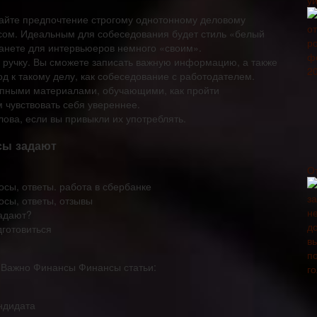
дайте предпочтение строгому однотонному деловому
сом. Идеальным для собеседования будет стиль «белый
станете для интервьюеров немного «своим».
 и ручку. Вы сможете записать важную информацию, а также
 к такому делу, как собеседование с работодателем.
упными материалами, обучающими, как пройти
 чувствовать себя увереннее.
ова, если вы привыкли их употреблять.
сы задают
О
осы, ответы. работа в сбербанке
осы, ответы, отзывы
задают?
дготовиться
т Важно Финансы Финансы статьи:
ндидата