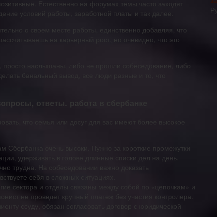
за
позитивные. Естественно на форумах темы часто заходят
Р
ение условий работы, заработной платы и так далее.
тельно о своем месте работы, единственно добавляя, что
рассчитываешь на карьерный рост, но очевидно, что это
и, просто наслышаны, либо не прошли собеседование, либо
делать банальный вывод, все люди разные и то, что
вопросы, ответы. работа в сбербанке
вать, что семья или досуг для вас имеют более высокое
ам Сбербанка очень высоки. Нужно за короткие промежутки
ии, удерживать в голове длинные списки дел на день,
чно трудна. На собеседовании важно доказать
вствуете себя в сложных ситуациях.
гие сектора и отделы связаны между собой по «цепочкам» и
ционист не проведет крупный платеж без участия контролера.
иенту ссуду, обязан согласовать договор с юридической