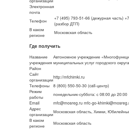
организации
Электронная
почта
+7 (495) 793-51-66 (дежурная часть) +
Телефон
(разбор ДТП)
В каком
Московская область
регионе
Где получить
Название
Автономное учреждение «Многофункци
учреждения
муниципальных услуг городского округ
Район
Сайт
http://mfchimki.ru
организации
Телефоны
8 (800) 550-50-30 (call-центр)
Режим
понедельник-суббота: с 08:00 до 20:00
работы
Email
mfc@mosreg.ru mfc-go-khimki@mosreg.
Адрес
Московская область, Химки, Юбилейный
организации
В каком
Московская область
регионе