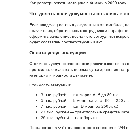
Как регистрировать мотоцикл в Химках в 2020 году
Что делать если документы остались в э
Если владелец оставил документы в автомобиле, 
получить их, обратившись к сотрудникам штрафсто
оформить заявление, после чего сотрудники вскрою
будет составлен соответствующий акт.
Оплата услуг эвакуации
Стоимость услуг штрафстоянки рассчитывается за 
протокола, оплачивать первые сутки хранения не тр
категории и мощности двигателя.
Стоимость эвакуации:
3 тыс. рублей — категории A, B до 80 л.с.;
5 тыс. рублей — B мощностью от 80 — 250 л.с.
7 тыс. рублей — кат. B мощнее 250 л. с.;
27 тыс. рублей — транспортные средства кате
29 тыс. рублей — негабариты.
Постановка на учёт транспортного средства в ГАИ в