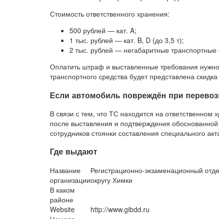
Стоимость ответственного хранения:
500 рублей — кат. A;
1 тыс. рублей — кат. B, D (до 3,5 т);
2 тыс. рублей — негабаритные транспортные 
Оплатить штраф и выставленные требования нужно 
транспортного средства будет представлена скидка 
Если автомобиль повреждён при перевоз
В связи с тем, что ТС находится на ответственно
после выставления и подтверждения обоснованной
сотрудников стоянки составления специального акт
Где выдают
Название
Регистрационно-экзаменационный отде
организации
округу Химки
В каком
районе
Website
http://www.gibdd.ru
Номера