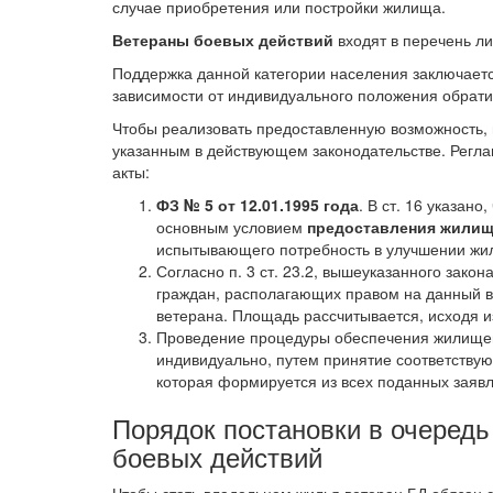
случае приобретения или постройки жилища.
Ветераны боевых действий
входят в перечень л
Поддержка данной категории населения заключает
зависимости от индивидуального положения обрат
Чтобы реализовать предоставленную возможность, 
указанным в действующем законодательстве. Регл
акты:
ФЗ № 5 от 12.01.1995 года
. В ст. 16 указан
основным условием
предоставления жилищ
испытывающего потребность в улучшении жи
Согласно п. 3 ст. 23.2, вышеуказанного зако
граждан, располагающих правом на данный 
ветерана. Площадь рассчитывается, исходя 
Проведение процедуры обеспечения жилищем
индивидуально, путем принятие соответству
которая формируется из всех поданных заяв
Порядок постановки в очередь
боевых действий
Чтобы стать владельцем жилья ветеран БД обязан сн