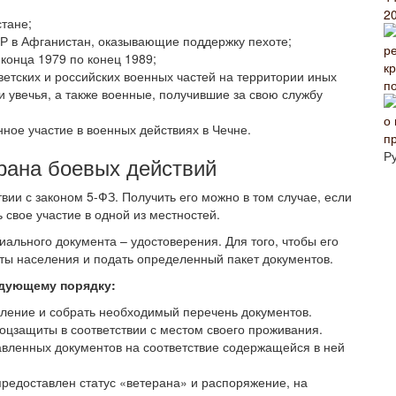
2
тане;
СР в Афганистан, оказывающие поддержку пехоте;
конца 1979 по конец 1989;
етских и российских военных частей на территории иных
п
и увечья, а также военные, получившие за свою службу
ое участие в военных действиях в Чечне.
п
Р
ерана боевых действий
вии с законом 5-ФЗ. Получить его можно в том случае, если
свое участие в одной из местностей.
ального документа – удостоверения. Для того, чтобы его
ты населения и подать определенный пакет документов.
едующему порядку:
вление и собрать необходимый перечень документов.
соцзащиты в соответствии с местом своего проживания.
авленных документов на соответствие содержащейся в ней
редоставлен статус «ветерана» и распоряжение, на