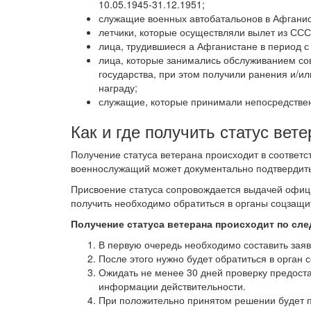
10.05.1945-31.12.1951;
служащие военных автобатальонов в Афганис
летчики, которые осуществляли вылет из СС
лица, трудившиеся а Афганистане в период с 
лица, которые занимались обслуживанием сов
государства, при этом получили ранения и/ил
награду;
служащие, которые принимали непосредственн
Как и где получить статус вет
Получение статуса ветерана происходит в соответст
военнослужащий может документально подтвердить 
Присвоение статуса сопровождается выдачей офици
получить необходимо обратиться в органы соцзащи
Получение статуса ветерана происходит по сл
В первую очередь необходимо составить зая
После этого нужно будет обратиться в орган 
Ожидать не менее 30 дней проверку предост
информации действительности.
При положительно принятом решении будет п