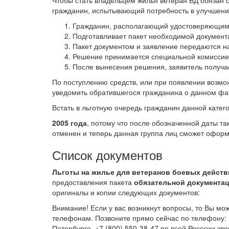
гражданин, испытывающий потребность в улучшени
Гражданин, располагающий удостоверяющими
Подготавливает пакет необходимой документа
Пакет документом и заявление передаются н
Решение принимается специальной комисси
После вынесения решения, заявитель получае
По поступлению средств, или при появлении возм
уведомить обратившегося гражданина о данном фа
Встать в льготную очередь гражданин данной катег
2005 года
, потому что после обозначенной даты 
отменен и теперь данная группа лиц сможет оформ
Список документов
Льготы на жилье для ветеранов боевых действи
предоставления пакета
обязательной документа
оригиналы и копии следующих документов:
Внимание! Если у вас возникнут вопросы, то Вы мо
телефонам. Позвоните прямо сейчас по телефону: +7
Петербурге, +7 (800) 550-38-47 по всей Росссии зв