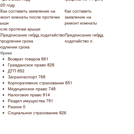
020 году
Как составить
заявление на
ремонт комнаты
осле протечки крыши
Предписание гибдд
ходатайство о
родлении срока
убрики
Возврат товаров
861
Гражданское право
828
ДТП
852
Загранпаспорт
768
Корпоративное страхование
851
Медицинское право
748
Налоговое право
914
Раздел имущества
791
Разное
0
Социальное страхование
826