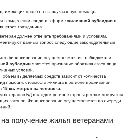
иц, имеющих право на вышеуказанную помощь.
ся в выделении средств в форме
жилищной субсидии
в
ившегося гражданина.
ветеран должен отвечать требованиями и условиям,
аментируют данный вопрос следующие законодательные
о, что финансирование осуществляется из госбюджета и
ной субсидии
является признание обратившегося лица,
лищных условий.
на, объем выделяемых средств зависит от количества
вид помощи, стоимости жилища в регионе проживания
из
18 кв. метров на человека
.
 ветеранов БД в каждом регионе страны регламентируется
ющих законов. Финансирование осуществляется по очереди,
лений.
 на получение жилья ветеранами
ачала подать заявку о постановке в очередь. Для этого,