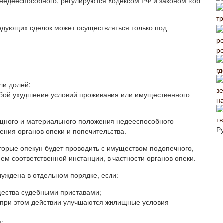
недееспособного, регулируются Кодексом РФ и законом «об
ледующих сделок может осуществляться только под
р
гд
ли долей;
собой ухудшение условий проживания или имущественного
н
щного и материального положения недееспособного
Р
ения органов опеки и попечительства.
которые опекун будет проводить с имуществом подопечного,
 соответственной инстанции, в частности органов опеки.
чуждена в отдельном порядке, если:
щества судебными приставами;
а при этом действии улучшаются жилищные условия
;