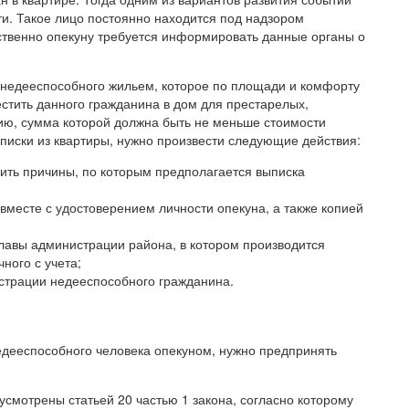
ти. Такое лицо постоянно находится под надзором
ственно опекуну требуется информировать данные органы о
 недееспособного жильем, которое по площади и комфорту
стить данного гражданина в дом для престарелых,
ю, сумма которой должна быть не меньше стоимости
иски из квартиры, нужно произвести следующие действия:
рить причины, по которым предполагается выписка
вместе с удостоверением личности опекуна, а также копией
лавы администрации района, в котором производится
ного с учета;
истрации недееспособного гражданина.
едееспособного человека опекуном, нужно предпринять
смотрены статьей 20 частью 1 закона, согласно которому