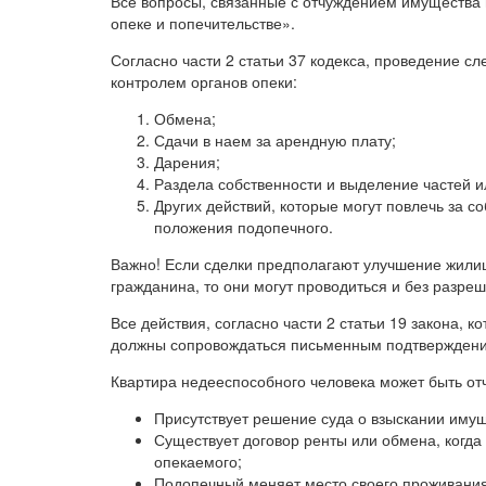
Все вопросы, связанные с отчуждением имущества 
опеке и попечительстве».
Согласно части 2 статьи 37 кодекса, проведение с
контролем органов опеки:
Обмена;
Сдачи в наем за арендную плату;
Дарения;
Раздела собственности и выделение частей и
Других действий, которые могут повлечь за 
положения подопечного.
Важно! Если сделки предполагают улучшение жили
гражданина, то они могут проводиться и без разреш
Все действия, согласно части 2 статьи 19 закона, 
должны сопровождаться письменным подтверждением
Квартира недееспособного человека может быть от
Присутствует решение суда о взыскании иму
Существует договор ренты или обмена, когд
опекаемого;
Подопечный меняет место своего проживания