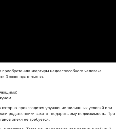
о приобретению квартиры недееспособного человека
ти 3 законодательства:
ляющими;
куном.
ю которых производится улучшение жилищных условий или
если родственники захотят подарить ему недвижимость. При
анов опеки не требуется.
 в квартире. Тогда одним из вариантов развития событий