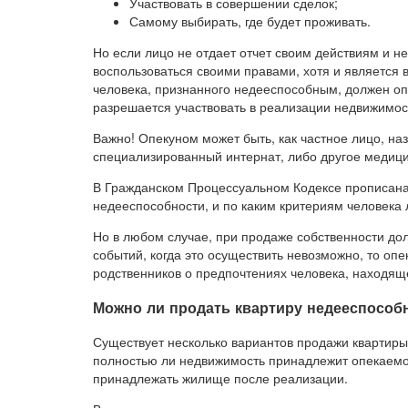
Участвовать в совершении сделок;
Самому выбирать, где будет проживать.
Но если лицо не отдает отчет своим действиям и н
воспользоваться своими правами, хотя и является 
человека, признанного недееспособным, должен оп
разрешается участвовать в реализации недвижимос
Важно! Опекуном может быть, как частное лицо, на
специализированный интернат, либо другое медиц
В Гражданском Процессуальном Кодексе прописана с
недееспособности, и по каким критериям человека 
Но в любом случае, при продаже собственности до
событий, когда это осуществить невозможно, то о
родственников о предпочтениях человека, находяще
Можно ли продать квартиру недееспособ
Существует несколько вариантов продажи квартиры 
полностью ли недвижимость принадлежит опекаемому
принадлежать жилище после реализации.