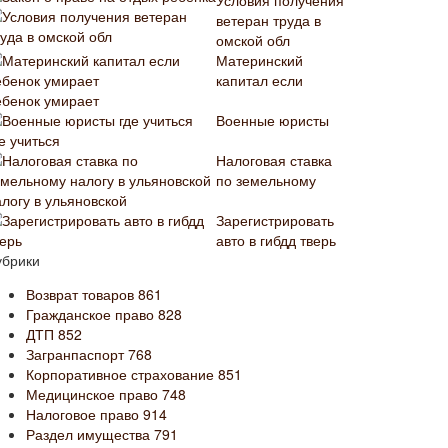
Условия получения
ветеран труда в
омской обл
Материнский
капитал если
ебенок умирает
Военные юристы
е учиться
Налоговая ставка
по земельному
алогу в ульяновской
Зарегистрировать
авто в гибдд тверь
убрики
Возврат товаров
861
Гражданское право
828
ДТП
852
Загранпаспорт
768
Корпоративное страхование
851
Медицинское право
748
Налоговое право
914
Раздел имущества
791