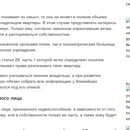
е понимает их смысл, то оно не может в полном объеме
владельцем квартиры. В этом случае представлять интересы
екун. Только ему, согласно законным нормативным актам,
ти и распоряжаться собственностью.
значенное органами опеки, так и психиатрическая больница,
инское учреждение.
татья 29, часть 1 которой четко определяет понятие
лишают права реализовать свою квартиру.
лжно учитываться мнение владельца, а при развитии
пекун обязан собрать всю информацию у ближайших
К
гося под его опекой.
ного лица
лица, признанного недееспособным, в зависимости от того,
, или в собственности только ее часть, а также кому будет