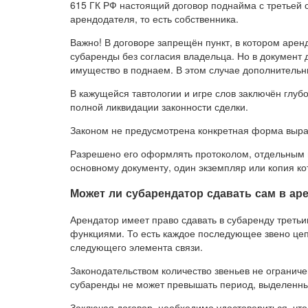
615 ГК РФ настоящий договор поднайма с третьей с
арендодателя, то есть собственника.
Важно! В договоре запрещён пункт, в котором аре
субаренды без согласия владельца. Но в документ 
имущество в поднаем. В этом случае дополнительн
В кажущейся тавтологии и игре слов заключён глуб
полной ликвидации законности сделки.
Законом не предусмотрена конкретная форма выра
Разрешено его оформлять протоколом, отдельным
основному документу, один экземпляр или копия ко
Может ли субарендатор сдавать сам в а
Арендатор имеет право сдавать в субаренду треть
функциями. То есть каждое последующее звено цеп
следующего элемента связи.
Законодательством количество звеньев не ограниче
субаренды не может превышать период, выделенны
Заключая договор, необходимо удостовериться, чт