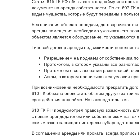
Статья 615 ГК РФ обязывает к поднайму или прокат
документе на аренду собственности. По ст. 607 ГК
виды имущества, которые будут переданы в пользо
Без описания объекта передачи, договор считается
аренды помещения необходимо указывать его площ
объектом является оборудование, то указываются 
Типовой договор аренды недвижимости дополняет
Разрешением на поднаём от собственника п
Протоколом, в котором указаны все разноглас
Протоколом о согласовании разногласий, есл
Актом, в котором прописываются условия пр
При возникновении необходимости прекратить дого
610 ГК обязана оповестить об этом другую за три 
срок действия поднайма. Но законодатель в ст.
618 ГК РФ предусмотрел правовую возможность дл
с новым арендодателем или собственником на тех 
самым закон защищает интересы субарендатора лю
В соглашении аренды или проката всегда приписы