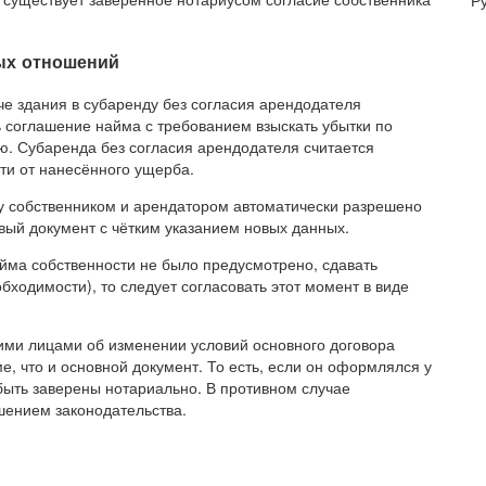
Р
ых отношений
даче здания в субаренду без согласия арендодателя
ь соглашение найма с требованием взыскать убытки по
. Субаренда без согласия арендодателя считается
ти от нанесённого ущерба.
у собственником и арендатором автоматически разрешено
вый документ с чётким указанием новых данных.
йма собственности не было предусмотрено, сдавать
бходимости), то следует согласовать этот момент в виде
ими лицами об изменении условий основного договора
, что и основной документ. То есть, если он оформлялся у
быть заверены нотариально. В противном случае
шением законодательства.