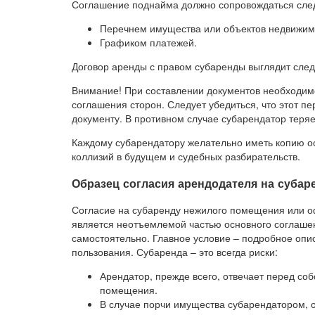
Соглашение поднайма должно сопровождаться сл
Перечнем имущества или объектов недвижимо
Графиком платежей.
Договор аренды с правом субаренды выглядит сле
Внимание! При составлении документов необходимо
соглашения сторон. Следует убедиться, что этот п
документу. В противном случае субарендатор теряет
Каждому субарендатору желательно иметь копию ос
коллизий в будущем и судебных разбирательств.
Образец согласия арендодателя на субар
Согласие на субаренду нежилого помещения или о
является неотъемлемой частью основного соглашени
самостоятельно. Главное условие – подробное опи
пользования. Субаренда – это всегда риски:
Арендатор, прежде всего, отвечает перед со
помещения.
В случае порчи имущества субарендатором, о