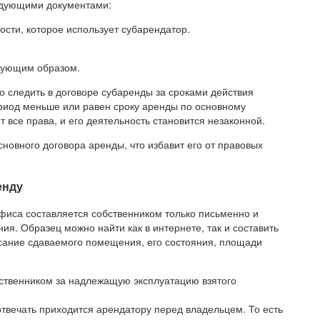
едующими документами:
сти, которое использует субарендатор.
дующим образом.
 следить в договоре субаренды за сроками действия
ериод меньше или равен сроку аренды по основному
 все права, и его деятельность становится незаконной.
новного договора аренды, что избавит его от правовых
енду
фиса составляется собственником только письменно и
я. Образец можно найти как в интернете, так и составить
сание сдаваемого помещения, его состояния, площади
бственником за надлежащую эксплуатацию взятого
твечать приходится арендатору перед владельцем. То есть