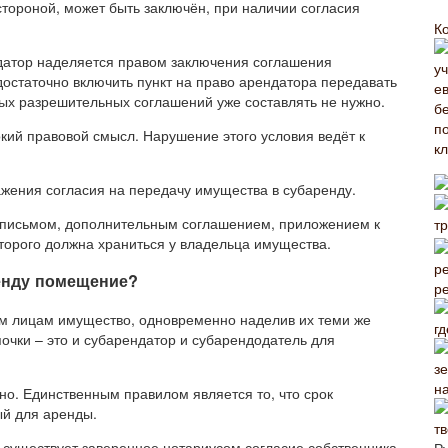
тороной, может быть заключён, при наличии согласия
К
ндатор наделяется правом заключения соглашения
достаточно включить пункт на право арендатора передавать
ых разрешительных соглашений уже составлять не нужно.
окий правовой смысл. Нарушение этого условия ведёт к
жения согласия на передачу имущества в субаренду.
 письмом, дополнительным соглашением, приложением к
торого должна храниться у владельца имущества.
ренду помещение?
р
им лицам имущество, одновременно наделив их теми же
гд
очки – это и субарендатор и субарендодатель для
н
но. Единственным правилом является то, что срок
й для аренды.
о существует заверенное нотариусом согласие собственника