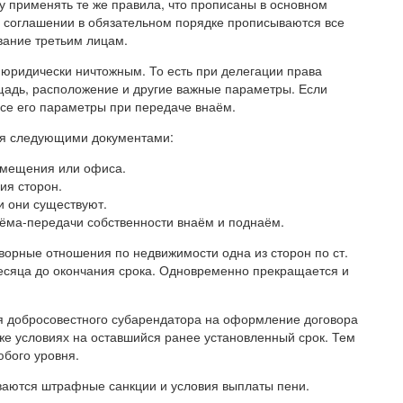
у применять те же правила, что прописаны в основном
 в соглашении в обязательном порядке прописываются все
вание третьим лицам.
 юридически ничтожным. То есть при делегации права
адь, расположение и другие важные параметры. Если
все его параметры при передаче внаём.
ся следующими документами:
омещения или офиса.
ия сторон.
и они существуют.
иёма-передачи собственности внаём и поднаём.
ворные отношения по недвижимости одна из сторон по ст.
месяца до окончания срока. Одновременно прекращается и
я добросовестного субарендатора на оформление договора
же условиях на оставшийся ранее установленный срок. Тем
бого уровня.
ваются штрафные санкции и условия выплаты пени.