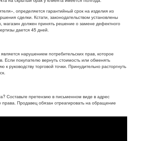
та на скрытый брак у клиента имеется полгода.
бителя», определяется гарантийный срок на изделия из
ершения сделки. Кстати, законодательством установлены
, магазин должен принять решение о замене дефектного
ертизы дается 45 дней.
н является нарушением потребительских прав, которое
. Если покупателю вернуть стоимость или обменять
ю к руководству торговой точки. Принудительно расторгнуть
ск.
та? Составьте претензию в письменном виде в адрес
 права. Продавец обязан отреагировать на обращение