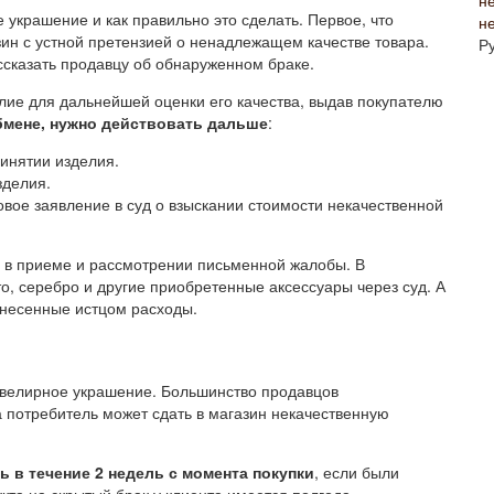
украшение и как правильно это сделать. Первое, что
н
ин с устной претензией о ненадлежащем качестве товара.
Р
ссказать продавцу об обнаруженном браке.
лие для дальнейшей оценки его качества, выдав покупателю
бмене, нужно действовать дальше
:
инятии изделия.
зделия.
овое заявление в суд о взыскании стоимости некачественной
ть в приеме и рассмотрении письменной жалобы. В
о, серебро и другие приобретенные аксессуары через суд. А
онесенные истцом расходы.
ювелирное украшение. Большинство продавцов
а потребитель может сдать в магазин некачественную
 в течение 2 недель с момента покупки
, если были