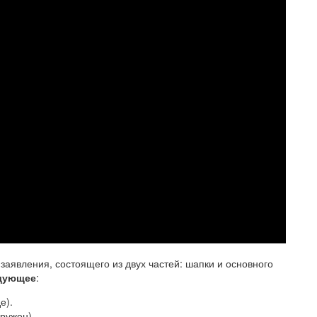
заявления, состоящего из двух частей: шапки и основного
едующее
:
е).
ружен).