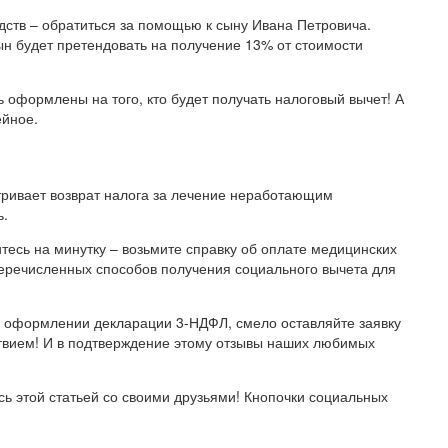
дств – обратиться за помощью к сыну Ивана Петровича.
сын будет претендовать на получение 13% от стоимости
оформлены на того, кто будет получать налоговый вычет! А
ейное.
атривает возврат налога за лечение неработающим
ь.
тесь на минутку – возьмите справку об оплате медицинских
 перечисленных способов получения социального вычета для
в оформлении декларации 3-НДФЛ, смело оставляйте заявку
твием! И в подтверждение этому отзывы наших любимых
ь этой статьей со своими друзьями! Кнопочки социальных