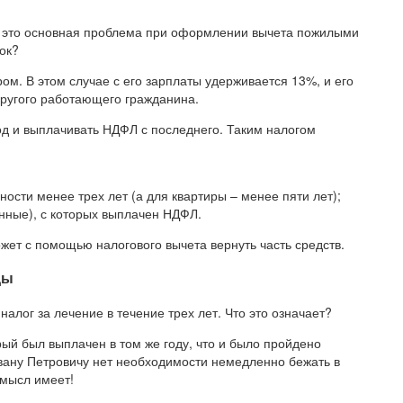
 и это основная проблема при оформлении вычета пожилыми
ок?
м. В этом случае с его зарплаты удерживается 13%, и его
другого работающего гражданина.
д и выплачивать НДФЛ с последнего. Таким налогом
ости менее трех лет (а для квартиры – менее пяти лет);
нные), с которых выплачен НДФЛ.
жет с помощью налогового вычета вернуть часть средств.
ды
алог за лечение в течение трех лет. Что это означает?
ый был выплачен в том же году, что и было пройдено
вану Петровичу нет необходимости немедленно бежать в
смысл имеет!