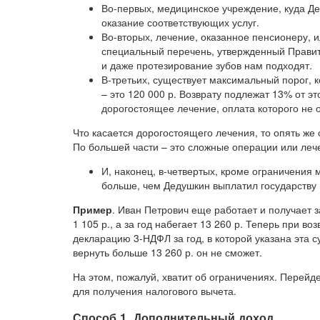
Во-первых, медицинское учреждение, куда Д
оказание соответствующих услуг.
Во-вторых, лечение, оказанное пенсионеру, 
специальный перечень, утвержденный Правите
и даже протезирование зубов нам подходят.
В-третьих, существует максимальный порог, 
– это 120 000 р. Возврату подлежат 13% от э
дорогостоящее лечение, оплата которого не 
Что касается дорогостоящего лечения, то опять же 
По большей части – это сложные операции или леч
И, наконец, в-четвертых, кроме ограничения 
больше, чем Дедушкин выплатил государству
Пример
. Иван Петрович еще работает и получает 
1 105 р., а за год набегает 13 260 р. Теперь при 
декларацию 3-НДФЛ за год, в которой указана эта с
вернуть больше 13 260 р. он не сможет.
На этом, пожалуй, хватит об ограничениях. Перейд
для получения налогового вычета.
Способ 1. Дополнительный доход