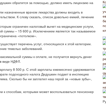
К
едушкин обратится за помощью, должно иметь лицензию на
или назначенные врачом лекарства должны входить в
льством. К слову сказать, список довольно емкий, лечение
которым ограничен налоговый вычет на медицинские услуги,
той суммы – 15 600 р. Исключением является так называемое
ограничена «потолком».
существует перечень услуг, относящихся к этой категории.
ение тяжелых заболеваний.
максимальной суммы к оплате, не получится вернуть денег
 в виде НДФЛ.
р
зарплату 8 500 р. С этой зарплаты ежемесячно удерживается
гд
возврате подоходного налога Дедушкин подает в инспекцию
умма. Сколько бы ни заплатил наш герой за «новые зубы»,
н
ем к способам, которыми может воспользоваться пенсионер
Р