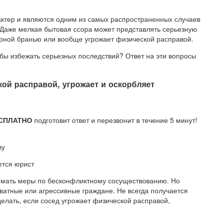
ктер и являются одним из самых распространенных случаев
 Даже мелкая бытовая ссора может представлять серьезную
урной бранью или вообще угрожает физической расправой.
тобы избежать серьезных последствий? Ответ на эти вопросы
кой расправой, угрожает и оскорбляет
СПЛАТНО
подготовит ответ и перезвонит в течение 5 минут!
лу
ется юрист
имать меры по бесконфликтному сосуществованию. Но
ватные или агрессивные граждане. Не всегда получается
елать, если сосед угрожает физической расправой,