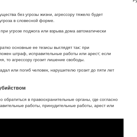
Р
мущества без угрозы жизни, агрессору тяжело будет
угроза в словесной форме.
 при угрозе поджога или взрыва дома автоматически
ратко основные ее тезисы выглядят так: при
ожен штраф, исправительные работы или арест; если
я, то агрессору грозит лишение свободы.
адал или погиб человек, нарушителю грозит до пяти лет
 убийством
но обратиться в правоохранительные органы, где согласно
равительные работы, принудительные работы, арест или