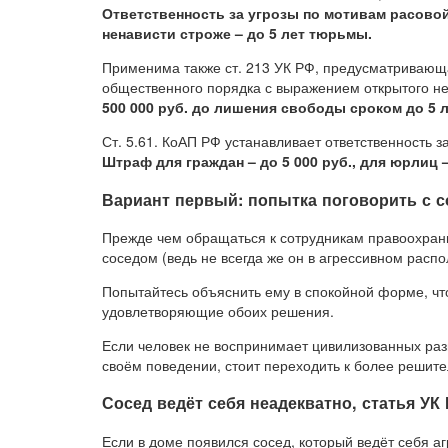
Ответственность за угрозы по мотивам расовой
ненависти строже – до 5 лет тюрьмы.
Применима также ст. 213 УК РФ, предусматривающа
общественного порядка с выражением открытого н
500 000 руб. до лишения свободы сроком до 5 л
Ст. 5.61. КоАП РФ устанавливает ответственность з
Штраф для граждан – до 5 000 руб., для юрлиц –
Вариант первый: попытка поговорить с 
Прежде чем обращаться к сотрудникам правоохрани
соседом (ведь не всегда же он в агрессивном распо
Попытайтесь объяснить ему в спокойной форме, чт
удовлетворяющие обоих решения.
Если человек не воспринимает цивилизованных разг
своём поведении, стоит переходить к более решит
Сосед ведёт себя неадекватно, статья УК
Если в доме появился сосед, который ведёт себя а