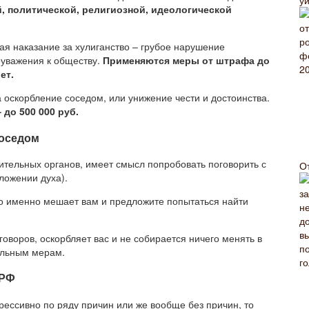
, политической, религиозной, идеологической
я наказание за хулиганство – грубое нарушение
еуважения к обществу.
Применяются меры от штрафа до
ет.
а оскорбление соседом, или унижение чести и достоинства.
 до 500 000 руб.
соседом
тельных органов, имеет смысл попробовать поговорить с
О
ложении духа).
о именно мешает вам и предложите попытаться найти
оворов, оскорбляет вас и не собирается ничего менять в
ельным мерам.
 РФ
грессивно по ряду причин или же вообще без причин, то