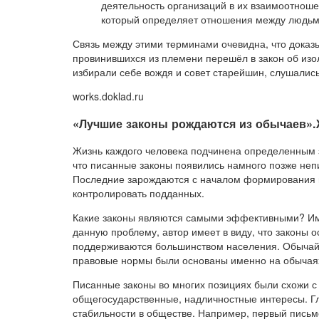
деятельность организаций в их взаимоотноше
который определяет отношения между людьми
Связь между этими терминами очевидна, что доказ
провинившихся из племени перешёл в закон об изо
избирали себе вождя и совет старейшин, слушались
works.doklad.ru
«Лучшие законы рождаются из обычаев».
Жизнь каждого человека подчинена определенным з
что писанные законы появились намного позже неп
Последние зарождаются с началом формирования го
контролировать подданных.
Какие законы являются самыми эффективными? Им
данную проблему, автор имеет в виду, что законы
поддерживаются большинством населения. Обычай 
правовые нормы были основаны именно на обычая
Писанные законы во многих позициях были схожи 
общегосударственные, надличностные интересы. Г
стабильности в обществе. Например, первый письме