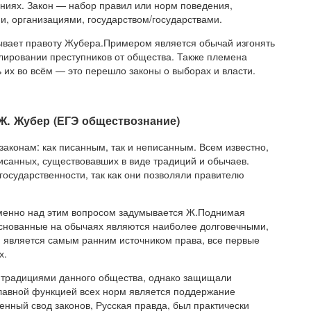
ниях. Закон — набор правил или норм поведения,
, организациями, государством/государствами.
ывает правоту Жубера.Примером является обычай изгонять
лировании преступников от общества. Также племена
 их во всём — это перешло законы о выборах и власти.
Ж. Жубер (ЕГЭ обществознание)
аконам: как писанным, так и неписанным. Всем известно,
исанных, существовавших в виде традиций и обычаев.
сударственности, так как они позволяли правителю
енно над этим вопросом задумывается Ж.Поднимая
 основанные на обычаях являются наиболее долговечными,
является самым ранним источником права, все первые
х.
с традициями данного общества, однако защищали
лавной функцией всех норм является поддержание
нный свод законов, Русская правда, был практически