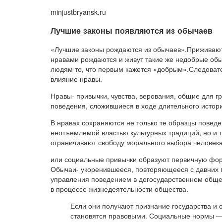
minjustbryansk.ru
Лучшие законы появляются из обычаев
«Лучшие законы рождаются из обычаев».Приживают
нравами рождаются и живут такие же недобрые об
людям то, что первым кажется «добрым».Следовате
влияние нравы.
Нравы- привычки, чувства, верования, общие для
поведения, сложившиеся в ходе длительного истори
В нравах сохраняются не только те образцы повед
неотъемлемой властью культурных традиций, но и 
ограничивают свободу морального выбора человека
или социальные привычки образуют первичную форм
Обычаи- укоренившееся, повторяющееся с давних п
управления поведением в догосударственном обще
в процессе жизнедеятельности общества.
Если они получают признание государства и 
становятся правовыми. Социальные нормы —