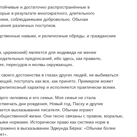
стойчивые и достаточно распространённые в
рые в результате многократного, длительного
ением, соблюдаемыми добровольно. Обычаи
ения различных поступков.
дственные навыки, и религиозные обряды, и гражданские
, церемоний) является для индивида не менее
дательных предписаний, ибо здесь, как правило,
я, пересудов и молвы окружающих.
 своего достоинства в глазах других людей, не выбиваться
ещей, поступать как все, как принято. Примером может
 религиозный характер и исполняется практически всеми.
дого человека и его семьи. Моя семья не стала
тмечать дни рождения, Новый год, Пасху и другие
дается высказывание писателя. Обычаи играют
общественной жизни. Они тесно связаны с правом, моралью,
ными нормами. Исторически право как система норм в
отражено в высказывании Эдмунда Бёрка: «Обычаи более
ят».