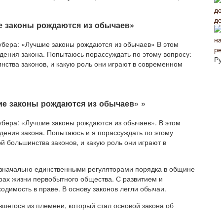
д
е законы рождаются из обычаев»
убера: «Лучшие законы рождаются из обычаев» В этом
р
ения закона. Попытаюсь порассуждать по этому вопросу:
Р
нства законов, и какую роль они играют в современном
ие законы рождаются из обычаев» »
бера: «Лучшие законы рождаются из обычаев». В этом
ения закона. Попытаюсь и я порассуждать по этому
й большинства законов, и какую роль они играют в
Изначально единственными регуляторами порядка в общине
рах жизни первобытного общества. С развитием и
димость в праве. В основу законов легли обычаи.
шегося из племени, который стал основой закона об