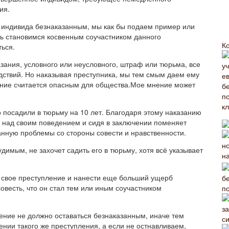
ия.
е индивида безнаказанным, мы как бы подаем пример или
ть становимся косвенным соучастником данного
К
ться.
зания, условного или неусловного, штраф или тюрьма, все
ледствий. Но наказывая преступника, мы тем смым даем ему
едение считается опасным для общества.Мое мнение может
о посадили в тюрьму на 10 лет. Благодаря этому наказанию
 над своим поведением и сидя в заключении поменяет
анную проблемы со стороны совести и нравственности.
имым, не захочет садить его в тюрьму, хотя всё указывает
 свое преступление и нанести еще больший ущерб
совесть, что он стал тем или иным соучастником
п
ение не должно оставаться безнаказанным, иначе тем
с
нии такого же преступления, а если не остнавливаем,