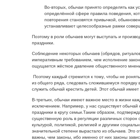
Во-вторых, обычаи принято определять как у
определённой сфере правила поведения, кото
повторения становятся привычкой, обыкнов
устанавливают целесообразные рамки соверш
Поэтому в роли обычаев могут выступать и произво
праздники.
Соблюдение некоторых обычаев (обрядов, ритуалов
императивным требованием, чем исполнение законо
ощущается жёсткое давление общественного мнени
Поэтому каждый стремится к тому, чтобы не ронять
из общего ряда, следовать сложившемуся порядку в
служить обычай крестить детей. Этот обычай имеет
В-третьих, обычаи имеют важное место в жизни каж
исключением. Например, у нас существует обычай о
праздники в кругу семьи.Таким образом, подтверж
существенную роль в регуляции различных сторон 
культурой, политикой, религией и другими социаль
значительной степени вырастало из обычаев. Это 
важны, чем законы, ибо именно от них законы завис