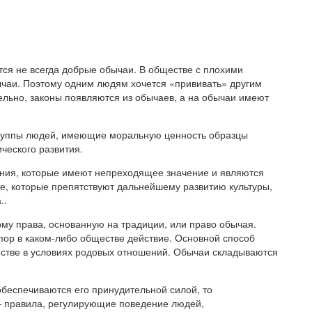
ся не всегда добрые обычаи. В обществе с плохими
ычаи. Поэтому одним людям хочется «прививать» другим
льно, законы появляются из обычаев, а на обычаи имеют
 группы людей, имеющие моральную ценность образцы
ческого развития.
ения, которые имеют непреходящее значение и являются
те, которые препятствуют дальнейшему развитию культуры,
..
у права, основанную на традиции, или право обычая.
ор в каком-либо обществе действие. Основной способ
стве в условиях родовых отношений. Обычаи складываются
обеспечиваются его принудительной силой, то
 правила, регулирующие поведение людей,