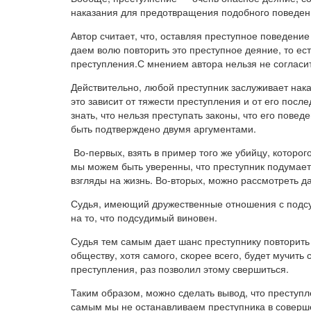
наказания для предотвращения подобного поведен
Автор считает, что, оставляя преступное поведени
даем волю повторить это преступное деяние, то ес
преступления.С мнением автора нельзя не согласи
Действительно, любой преступник заслуживает нака
это зависит от тяжести преступления и от его пос
знать, что нельзя преступать законы, что его пов
быть подтверждено двумя аргументами.
Во-первых, взять в пример того же убийцу, которог
мы можем быть уверенны, что преступник подумает
взгляды на жизнь. Во-вторых, можно рассмотреть д
Судья, имеющий дружественные отношения с подсуд
на то, что подсудимый виновен.
Судья тем самым дает шанс преступнику повторить
обществу, хотя самого, скорее всего, будет мучить 
преступления, раз позволил этому свершиться.
Таким образом, можно сделать вывод, что преступл
самым мы не останавливаем преступника в соверше