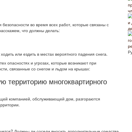
ч
и безопасности во время всех работ, которые связаны с
д
расскажем, что должны делать:
р
Р
ходить или ездить в местах вероятного падения снега.
ех опасностях и угрозах, которые возникают при
сти, связанные со снегом и льдом на крышах:
ую территорию многоквартирного
ющей компанией, обслуживающей дом, разгораются
ерритории.
руется? Должны ли соседи вносить дополнительные средства