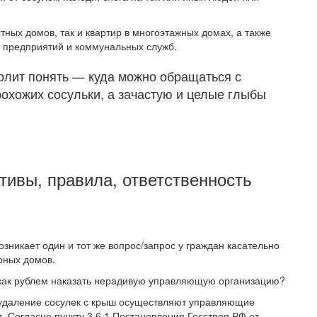
ных домов, так и квартир в многоэтажных домах, а также
 предприятий и коммунальных служб.
олит понять — куда можно обращаться с
охожих сосульки, а зачастую и целые глыбы
тивы, правила, ответственность
зникает один и тот же вопрос/запрос у граждан касательно
рных домов.
как рублем наказать нерадивую управляющую организацию?
 удаление сосулек с крыш осуществляют управляющие
 Согласно пункту 3.6.1 Постановления Госстроя РФ от