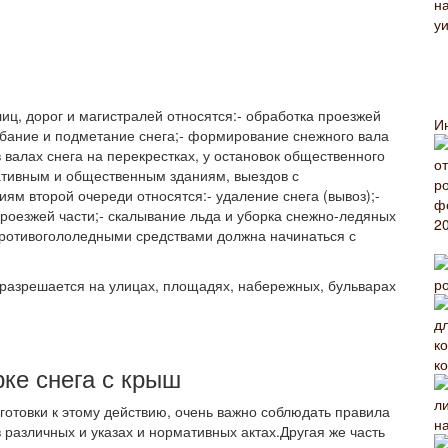
ц, дорог и магистралей относятся:- обработка проезжей
И
ебание и подметание снега;- формирование снежного вала
валах снега на перекрестках, у остановок общественного
ативным и общественным зданиям, выездов с
иям второй очереди относятся:- удаление снега (вывоз);-
проезжей части;- скалывание льда и уборка снежно-ледяных
противогололедными средствами должна начинаться с
 разрешается на улицах, площадях, набережных, бульварах
ко
рке снега с крыш
дготовки к этому действию, очень важно соблюдать правила
н
 различных и указах и нормативных актах.Другая же часть