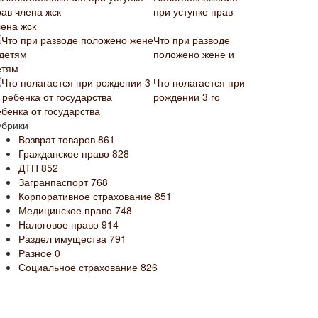
при уступке прав
лена жск
Что при разводе
положено жене и
етям
Что полагается при
рождении 3 го
ебенка от государства
убрики
Возврат товаров
861
Гражданское право
828
ДТП
852
Загранпаспорт
768
Корпоративное страхование
851
Медицинское право
748
Налоговое право
914
Раздел имущества
791
Разное
0
Социальное страхование
826