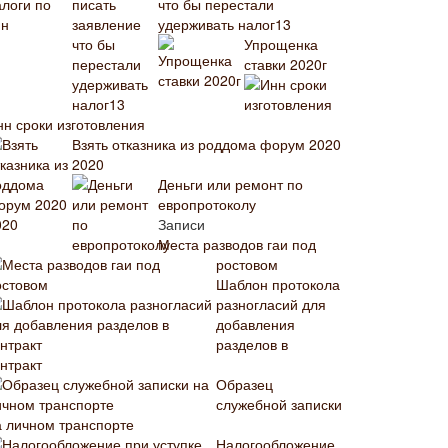
что бы перестали
удерживать налог13
Упрощенка
ставки 2020г
нн сроки изготовления
Взять отказника из роддома форум 2020
2020
Деньги или ремонт по
европротоколу
Записи
Места разводов гаи под
ростовом
Шаблон протокола
разногласий для
добавления
разделов в
нтракт
Образец
служебной записки
а личном транспорте
Налогообложение