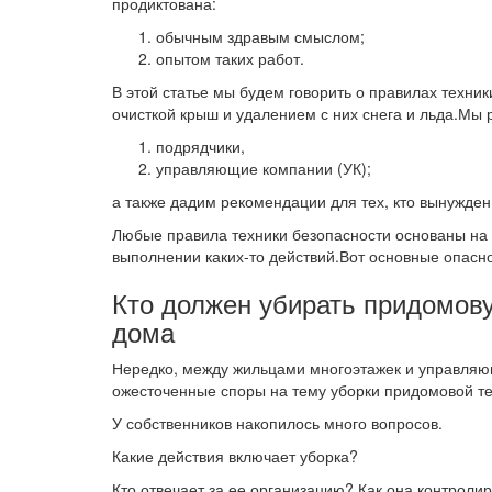
продиктована:
обычным здравым смыслом;
опытом таких работ.
В этой статье мы будем говорить о правилах техник
очисткой крыш и удалением с них снега и льда.Мы 
подрядчики,
управляющие компании (УК);
а также дадим рекомендации для тех, кто вынужден 
Любые правила техники безопасности основаны на т
выполнении каких-то действий.Вот основные опасно
Кто должен убирать придомов
дома
Нередко, между жильцами многоэтажек и управля
ожесточенные споры на тему уборки придомовой т
У собственников накопилось много вопросов.
Какие действия включает уборка?
Кто отвечает за ее организацию? Как она контроли