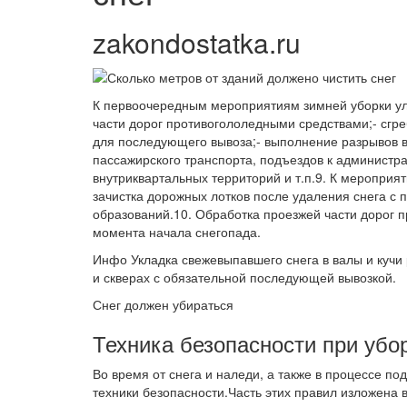
zakondostatka.ru
К первоочередным мероприятиям зимней уборки ули
части дорог противогололедными средствами;- сгр
для последующего вывоза;- выполнение разрывов в 
пассажирского транспорта, подъездов к администр
внутриквартальных территорий и т.п.9. К мероприят
зачистка дорожных лотков после удаления снега с 
образований.10. Обработка проезжей части дорог 
момента начала снегопада.
Инфо Укладка свежевыпавшего снега в валы и кучи
и скверах с обязательной последующей вывозкой.
Снег должен убираться
Техника безопасности при убо
Во время от снега и наледи, а также в процессе по
техники безопасности.Часть этих правил изложена в