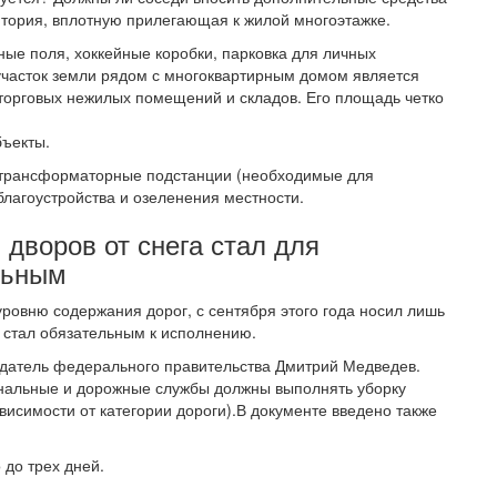
тория, вплотную прилегающая к жилой многоэтажке.
ные поля, хоккейные коробки, парковка для личных
 участок земли рядом с многоквартирным домом является
торговых нежилых помещений и складов. Его площадь четко
бъекты.
и трансформаторные подстанции (необходимые для
благоустройства и озеленения местности.
 дворов от снега стал для
льным
ровню содержания дорог, с сентября этого года носил лишь
н стал обязательным к исполнению.
датель федерального правительства Дмитрий Медведев.
унальные и дорожные службы должны выполнять уборку
зависимости от категории дороги).В документе введено также
 до трех дней.