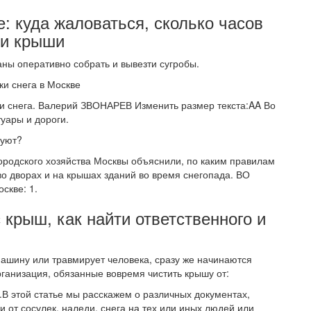
: куда жаловаться, сколько часов
 и крыши
ны оперативно собрать и вывезти сугробы.
ки снега в Москве
и снега. Валерий ЗВОНАРЕВ Изменить размер текста:AA Во
уары и дороги.
вуют?
ородского хозяйства Москвы объяснили, по каким правилам
во дворах и на крышах зданий во время снегопада. ВО
скве: 1.
 крыш, как найти ответственного и
машину или травмирует человека, сразу же начинаются
рганизация, обязанные вовремя чистить крышу от:
.В этой статье мы расскажем о различных документах,
и от сосулек, наледи, снега на тех или иных людей или