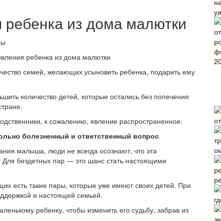
 ребенка из дома малютки
вления ребенка из дома малютки
ичество семей, желающих усыновить ребенка, подарить ему
ьшить количество детей, которые остались без попечения
стране.
о
родственники, к сожалению, явление распространенное.
вольно болезненный и ответственный вопрос
.
о
ания малыша, люди не всегда осознают, что эта
. Для бездетных пар — это шанс стать настоящими
р
их есть такие пары, которые уже имеют своих детей. При
оддержкой и настоящей семьей.
гд
аленькому ребенку, чтобы изменить его судьбу, забрав из