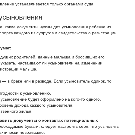
овление устанавливается только органами суда.
 усыновления
а, какие документы нужны для усыновления ребенка из
порта каждого из супругов и свидетельства о регистрации
бумаг:
удущих родителей, данные малыша и бросивших его
 указать, настаивают ли усыновители на изменении
гистрации малыша.
.
— в браке или в разводе. Если усыновитель одинок, то
игодности к усыновлению.
да усыновление будет оформлено на кого-то одного.
уровень дохода каждого усыновителя.
твенного жилья.
авить документы о контактах потенциальных
еобходимые бумаги, следует настроить себя, что усыновить
актически невозможно.