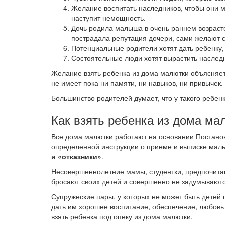
Желание воспитать наследников, чтобы они мо
наступит немощность.
Дочь родила малыша в очень раннем возрасте 
пострадала репутация дочери, сами желают с
Потенциальные родители хотят дать ребенку,
Состоятельные люди хотят вырастить наслед
Желание взять ребенка из дома малютки объясняетс
не имеет пока ни памяти, ни навыков, ни привычек.
Большинство родителей думает, что у такого ребе
Как взять ребенка из дома ма
Все дома малютки работают на основании Постано
определенной инструкции о приеме и выписке ма
и «отказники»
.
Несовершеннолетние мамы, студентки, предпочитаю
бросают своих детей и совершенно не задумываютс
Супружеские пары, у которых не может быть детей 
дать им хорошее воспитание, обеспечение, любовь и
взять ребенка под опеку из дома малютки.