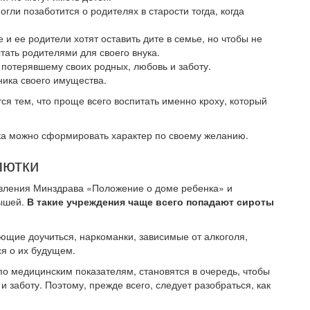
гли позаботится о родителях в старости тогда, когда
и ее родители хотят оставить дите в семье, но чтобы не
тать родителями для своего внука.
 потерявшему своих родных, любовь и заботу.
ника своего имущества.
я тем, что проще всего воспитать именно кроху, который
нка можно сформировать характер по своему желанию.
лютки
вления Минздрава «Положение о доме ребенка» и
лышей.
В такие учреждения чаще всего попадают сироты
щие доучиться, наркоманки, зависимые от алкоголя,
я о их будущем.
по медицинским показателям, становятся в очередь, чтобы
 заботу. Поэтому, прежде всего, следует разобраться, как