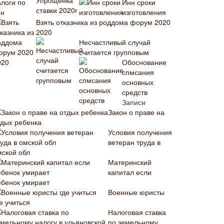
Инн сроки
изготовления
Взять отказника из роддома форум 2020
2020
Несчастливый случай
считается групповым
Обоснование
спмсания
основных
средств
Записи
Закон о праве на
тдых ребенка
Условия получения
ветеран труда в
мской обл
Материнский
капитал если
ебенок умирает
Военные юристы
е учиться
Налоговая ставка
по земельному