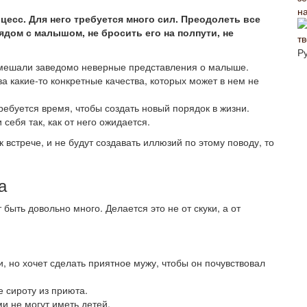
н
есс. Для него требуется много сил. Преодолеть все
ядом с малышом, не бросить его на полпути, не
Р
 мешали заведомо неверные представления о малыше.
а какие-то конкретные качества, которых может в нем не
ребуется время, чтобы создать новый порядок в жизни.
себя так, как от него ожидается.
встрече, и не будут создавать иллюзий по этому поводу, то
а
ыть довольно много. Делается это не от скуки, а от
, но хочет сделать приятное мужу, чтобы он почувствовал
 сироту из приюта.
и не могут иметь детей.