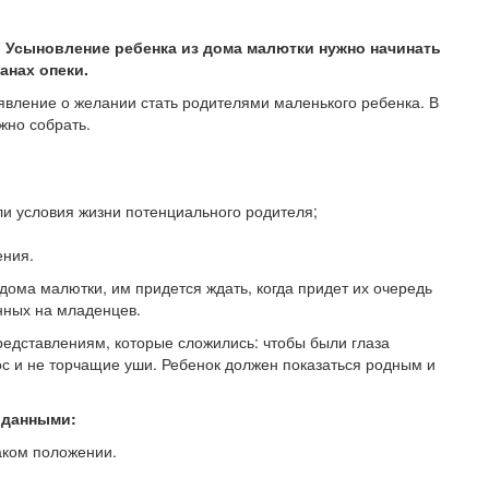
.
Усыновление ребенка из дома малютки нужно начинать
анах опеки.
явление о желании стать родителями маленького ребенка. В
жно собрать.
ли условия жизни потенциального родителя;
ения.
 дома малютки, им придется ждать, когда придет их очередь
анных на младенцев.
редставлениям, которые сложились: чтобы были глаза
с и не торчащие уши. Ребенок должен показаться родным и
 данными:
таком положении.